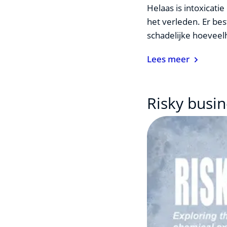
Helaas is intoxicat
het verleden. Er be
schadelijke hoevee
Lees meer
Risky busi