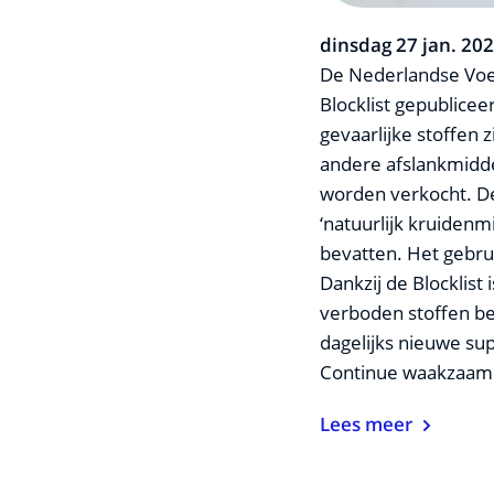
dinsdag 27 jan. 20
De Nederlandse Voe
Blocklist gepublic
gevaarlijke stoffen 
andere afslankmidde
worden verkocht. D
‘natuurlijk kruidenmi
bevatten. Het gebrui
Dankzij de Blocklist
verboden stoffen beva
dagelijks nieuwe s
Continue waakzaamhe
Lees meer