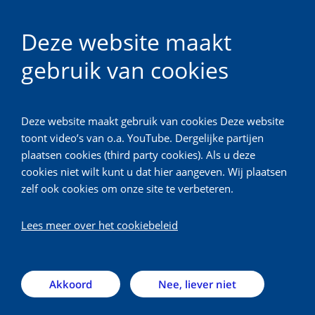
Deze website maakt
gebruik van cookies
Nationaal Vergiftigingen Informatie Centrum
Deze website maakt gebruik van cookies Deze website
Terug
toont video’s van o.a. YouTube. Dergelijke partijen
plaatsen cookies (third party cookies). Als u deze
Downloads
cookies niet wilt kunt u dat hier aangeven. Wij plaatsen
zelf ook cookies om onze site te verbeteren.
U vindt hier NVIC-rapporten,
Lees meer over het cookiebeleid
achtergronddocumenten en andere output van het
NVIC.
Akkoord
Nee, liever niet
NVIC-publicaties per jaar
uitklapper, k