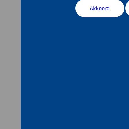
Akkoord
Particulieren met v
contact op te neme
Aanleveren
Bedrijven met vrage
contact opnemen m
te vinden op de
ECH
Overige vr
Voor overige vragen
(
nvic@umcutrecht.n
Postbus 85500, 3508
vragen over NVIC o