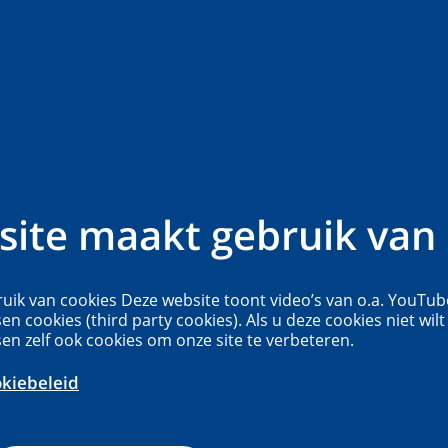
aaroverzichten
Nieuws
Contact
Meer...
t
ite maakt gebruik van 
ftigingen
uitklapper, klik om te 
uik van cookies Deze website toont video’s van o.a. YouTub
sen cookies (third party cookies). Als u deze cookies niet wilt
s via internet kunnen professionele hulpverleners
sen zelf ook cookies om onze site te verbeteren.
rgiftigingen Informatie Centrum (NVIC) informatie
okiebeleid
vergiftigingen. Het NVIC is bereikbaar via:
r per dag en 7 dagen in de week) en
info
.