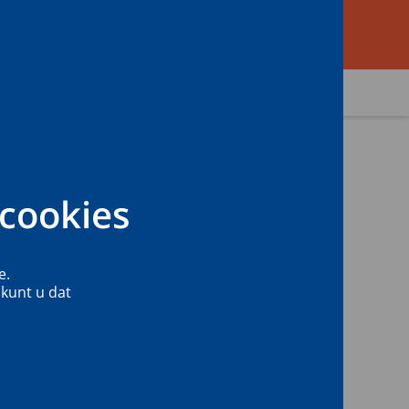
Zoeken
cookies
e.
 kunt u dat