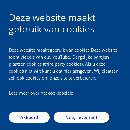
Deze website maakt
gebruik van cookies
Nationaal Vergiftigingen Informatie Centrum
Deze website maakt gebruik van cookies Deze website
Terug
toont video’s van o.a. YouTube. Dergelijke partijen
plaatsen cookies (third party cookies). Als u deze
Pas op met
cookies niet wilt kunt u dat hier aangeven. Wij plaatsen
zelf ook cookies om onze site te verbeteren.
‘dennennaaldenthee’
Lees meer over het cookiebeleid
donderdag 21 mei 2026
Akkoord
Nee, liever niet