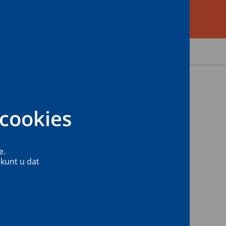
Zoeken
cookies
e.
 kunt u dat