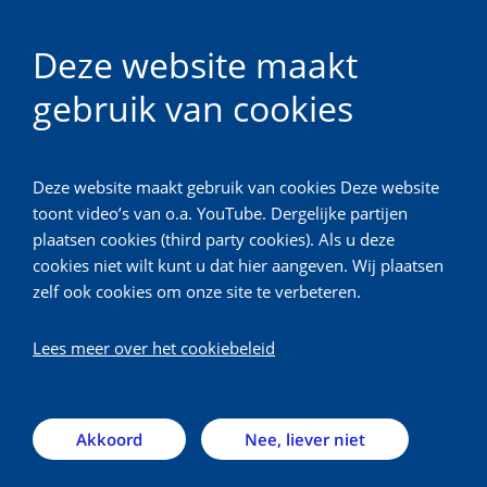
Deze website maakt
gebruik van cookies
Jaarbeeld 2023
Deze website maakt gebruik van cookies Deze website
Terug
toont video’s van o.a. YouTube. Dergelijke partijen
plaatsen cookies (third party cookies). Als u deze
Cosmetica
cookies niet wilt kunt u dat hier aangeven. Wij plaatsen
zelf ook cookies om onze site te verbeteren.
Lees meer over het cookiebeleid
Home
In 2023 werd het NVIC gebeld over
1.855 patiënten
met een blootstelling aan een cosmeticaproduct,
Akkoord
Nee, liever niet
waaronder 1.203 kinderen van 0 tot en met 4 jaar
(65%). De grootste productgroep binnen de